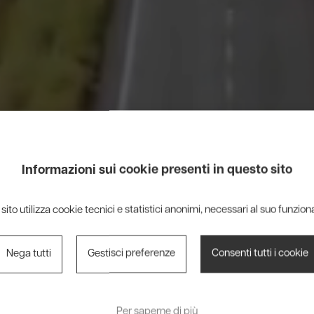
Informazioni sui cookie presenti in questo sito
rtner per il t
sito utilizza cookie tecnici e statistici anonimi, necessari al suo funzio
Nega tutti
Gestisci preferenze
Consenti tutti i cookie
evamento co
Per saperne di più