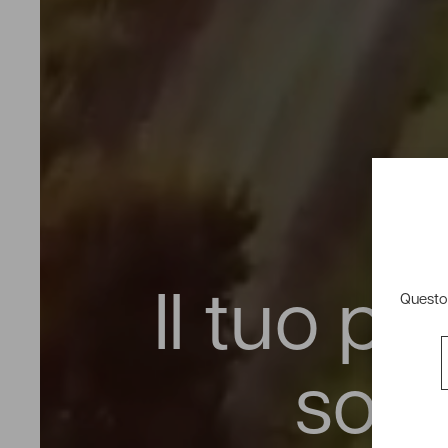
Il tuo pa
Questo 
soll