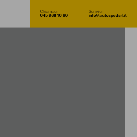
Chiamaci
Scrivici
045 868 10 60
info@autospedsrl.it