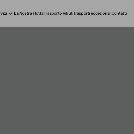
vizi
La Nostra Flotta
Trasporto Rifiuti
Trasporti eccezionali
Contatti