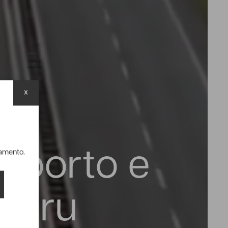
x
rasporto e
namento.
n gru