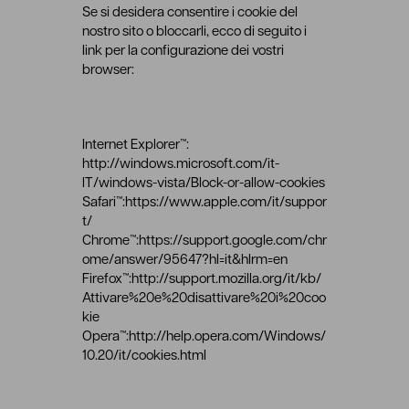
Se si desidera consentire i cookie del
nostro sito o bloccarli, ecco di seguito i
link per la configurazione dei vostri
browser:
Internet Explorer™:
http://windows.microsoft.com/it-
IT/windows-vista/Block-or-allow-cookies
Safari™:https://www.apple.com/it/suppor
t/
Chrome™:https://support.google.com/chr
ome/answer/95647?hl=it&hlrm=en
Firefox™:http://support.mozilla.org/it/kb/
Attivare%20e%20disattivare%20i%20coo
kie
Opera™:http://help.opera.com/Windows/
10.20/it/cookies.html