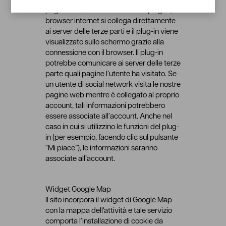
Twitter. Se si accede ad una delle nostre
pagine web, dotata di un simile plug-in, il
browser internet si collega direttamente
ai server delle terze parti e il plug-in viene
visualizzato sullo schermo grazie alla
connessione con il browser. Il plug-in
potrebbe comunicare ai server delle terze
parte quali pagine l’utente ha visitato. Se
un utente di social network visita le nostre
pagine web mentre è collegato al proprio
account, tali informazioni potrebbero
essere associate all’account. Anche nel
caso in cui si utilizzino le funzioni del plug-
in (per esempio, facendo clic sul pulsante
“Mi piace”), le informazioni saranno
associate all’account.
Widget Google Map
Il sito incorpora il widget di Google Map
con la mappa dell'attività e tale servizio
comporta l’installazione di cookie da